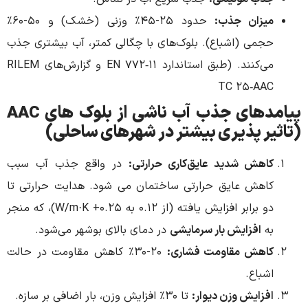
زان جذب:
حدود ۲۵-۴۵% وزنی (خشک) و ۵۰-۶۰%
می (اشباع). بلوک‌های با چگالی کمتر، آب بیشتری جذب
می‌کنند. (طبق استاندارد EN 772‑11 و گزارش‌های RILEM
TC 25‑A
های جذب آب ناشی از بلوک های
AAC
ر پذیری بیشتر در شهرهای ساحلی)
هش شدید عایق‌کاری حرارتی:
در واقع جذب آب سبب
هش عایق حرارتی ساختمان می شود. هدایت حرارتی تا
دو برابر افزایش یافته (از ۰.۱۲ به ۰.۲۵+ W/m·K)، که منجر
افزایش بار سرمایشی
در دمای بالای بوشهر می‌شود.
هش مقاومت فشاری:
۲۰-۳۰% کاهش مقاومت در حالت
باع.
زایش وزن دیوار:
تا ۳۰% افزایش وزن، بار اضافی بر سازه.