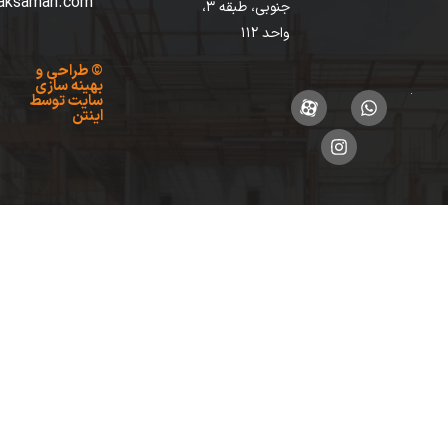
info[at]taksaman.com
جنوبی، طبقه 3،
واحد 112
©
طراحی
و
بهینه سازی
سایت
توسط
اینتن