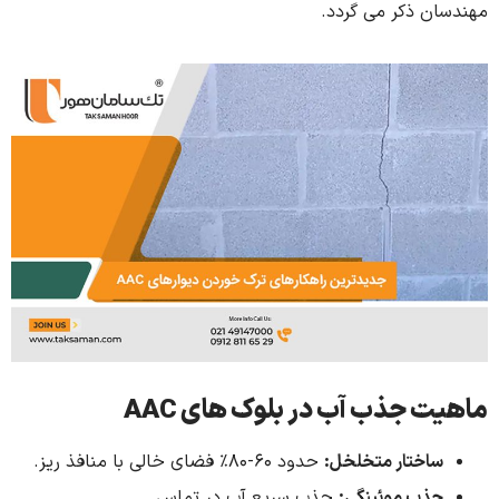
 ذکر می گردد.
 جذب آب در بلوک های
AAC
ختار متخلخل:
حدود ۶۰-۸۰% فضای خالی با منافذ ریز.
ب موئینگی:
جذب سریع آب در تماس.