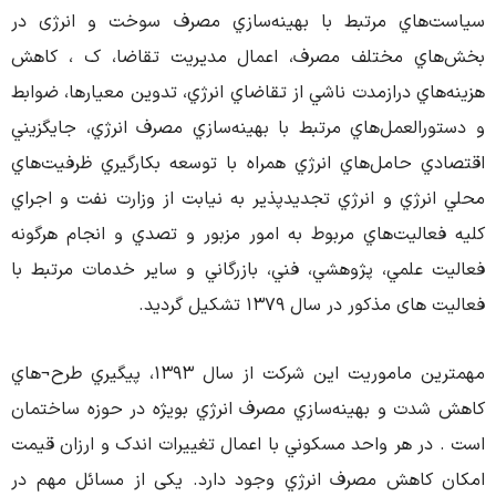
هاي مرتبط با بهينه‌سازي مصرف سوخت و انرژی در
ي مختلف مصرف، اعمال مديريت تقاضا، ک ، کاهش
ي درازمدت ناشي از تقاضاي انرژي، تدوين معيارها، ضوابط
العمل‌هاي مرتبط با بهينه‌سازي مصرف انرژي، جايگزيني
 حامل‌هاي انرژي همراه با توسعه بکارگيري ظرفيت‌هاي
رژي و انرژي تجديدپذير به نيابت از وزارت نفت و اجراي
اليت‌هاي مربوط به امور مزبور و تصدي و انجام هرگونه
علمي، پژوهشي، فني، بازرگاني و ساير خدمات مرتبط با
ذکور در سال 1379 تشکیل گردید.
مهمترين ماموريت اين شرکت از سال 1393، پيگيري طرح¬هاي
ت و بهينه‌سازي مصرف انرژي بويژه در حوزه ساختمان
ر هر واحد مسکوني با اعمال تغييرات اندک و ارزان قيمت
اهش مصرف انرژي وجود دارد. یکی از مسائل مهم در