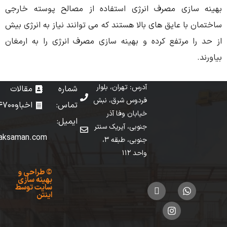
سازی مصرف انرژی استفاده از مصالح پوسته خارجی
با عایق های بالا هستند که می توانند نیاز به انرژی بیش
ا مرتفع کرده و بهینه سازی مصرف انرژی را به ارمغان
آدرس: تهران، بلوار
شماره
مقالات
فردوس شرق، نبش
تماس: 02149147000
اخبار
خیابان وفا آذر
ایمیل:
جنوبی، آیریک سنتر
info[at]taksaman.com
جنوبی، طبقه 3،
واحد 112
©
طراحی
و
بهینه سازی
سایت
توسط
اینتن