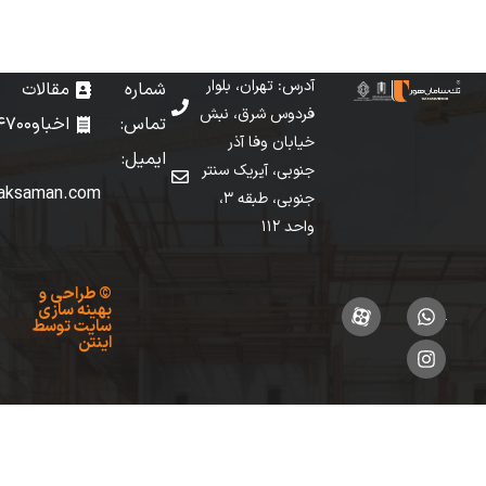
آدرس: تهران، بلوار
شماره
مقالات
فردوس شرق، نبش
تماس: 02149147000
اخبار
خیابان وفا آذر
ایمیل:
جنوبی، آیریک سنتر
info[at]taksaman.com
جنوبی، طبقه 3،
واحد 112
©
طراحی
و
بهینه سازی
سایت
توسط
اینتن