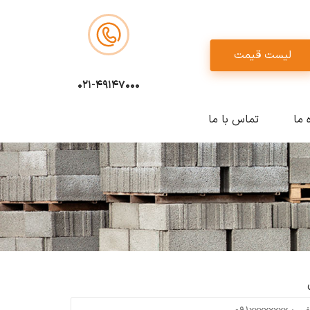
لیست قیمت
021-49147000
ه ما
تماس با ما