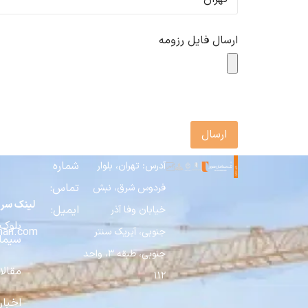
ارسال فایل رزومه
ارسال
شماره
آدرس: تهران، بلوار
تماس: 02149147000
فردوس شرق، نبش
لینک سری
ایمیل:
خیابان وفا آذر
بلوک
info[at]taksaman.com
جنوبی، آیریک سنتر
سیما
جنوبی، طبقه 3، واحد
مقالا
112
اخبار