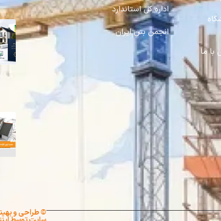
اداره کل استاندارد
گاه
انجمن بتن ایران
با ما
©
طراحی
و
بهین
سایت
توسط اینت