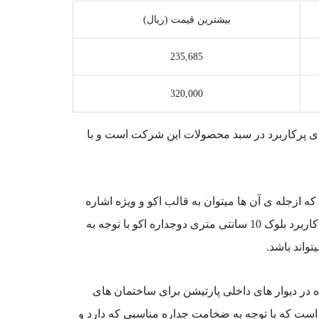
بیشترین قیمت (ریال)
235,685
320,000
رکت تک سامان هور از جمله بلوک های پرکاربرد در سبد محصولات این شرکت است و با
که ازجله ی آن ها میتوان به قالب اکو و ویژه اشاره
کرد. که قالب های اکو دارای ضخامت جداره 25 میلی متری و قالب های ویژه دارای ضخامت جداره 30 میلی متری می باشند.کاربرد بلوک 10 سانتی متری دوجداره اکو با توجه به
ده در دیوار های داخلی پارتیشن برای ساختمان های
غیر از دیوارهای بین کلاس ها) این بلوک می تواند استفاده شود. این بلوک دارای وزن 5.9 کیلوگرم است که با توجه به ضخامت جداره مناسبی که دارد و