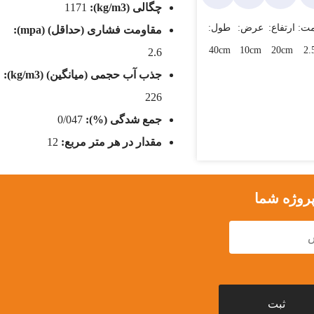
چگالی (kg/m3):
1171
ت:
ارتفاع:
عرض:
طول:
مقاومت فشاری (حداقل) (mpa):
40cm
10cm
20cm
2.
2.6
جذب آب حجمی (میانگین) (kg/m3):
226
جمع شدگی (%):
0/047
مقدار در هر متر مربع:
12
پروژه شما
ثبت