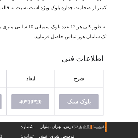
کمتر از ضخامت جداره بلوک ویژه است نسبت به قالب
به طور کلی هر 12 
تک سامان هور تماس حاصل فرمایید.
اطلاعات فنی
شرح
ابعاد
بلوک سبک
20*10*40
شماره
آدرس: تهران، بلوار
تماس: 02149147000
فردوس شرق، نبش