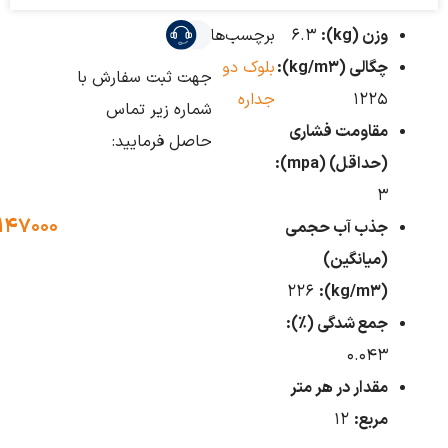
زن (kg):
6.3
برچسب‌ها:
گالی (kg/m3):
بلوک دو
جهت ثبت سفارش با
122
جداره
شماره زیر تماس
قاومت فشاری
حاصل فرمایید:
حداقل) (mpa):
021-۴۹۱۴۷۰۰۰
ذب آب حجمی
میانگین)
226
(kg/m3
مع شدگی (%):
0.04
قدار در هر متر
ربع:
12