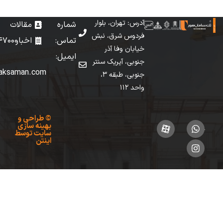
آدرس: تهران، بلوار
شماره
مقالات
فردوس شرق، نبش
تماس: 02149147000
اخبار
خیابان وفا آذر
ایمیل:
جنوبی، آیریک سنتر
info[at]taksaman.com
جنوبی، طبقه 3،
واحد 112
©
طراحی
و
بهینه سازی
سایت
توسط
اینتن