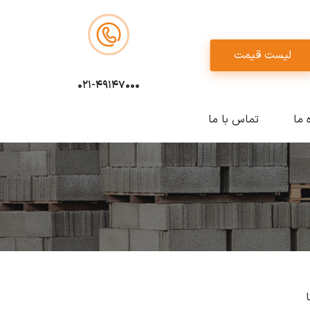
لیست قیمت
021-49147000
ه ما
تماس با ما