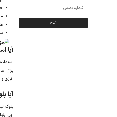
خو
مق
ثبت
عا
سط
آیا اس
استفاده 
برای سا
انرژی و
آیا ب
بلوک لی
این بلو