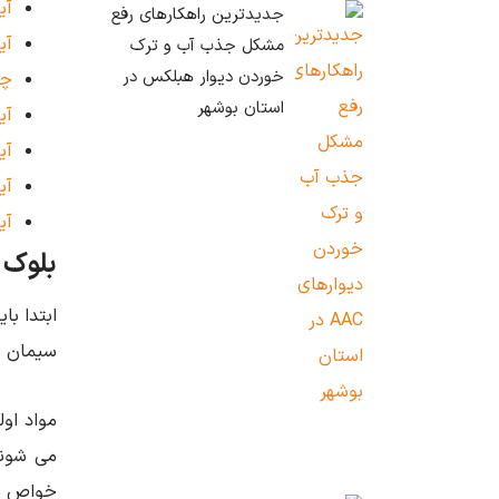
آی
جدیدترین راهکارهای رفع
آی
مشکل جذب آب و ترک
خوردن دیوار هبلکس در
چه
استان بوشهر
آی
آی
آی
آی
بلوک 
ابتدا با
سیمان و 
مواد اول
می ‌شون
خواص مور