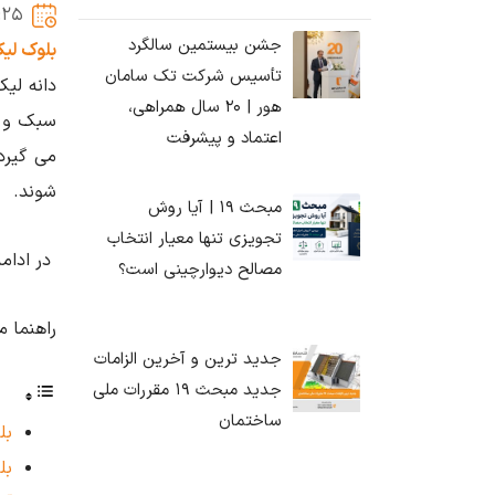
:25
جشن بیستمین سالگرد
بلوک لیک
تأسیس شرکت تک سامان
دانه لیک
هور | ۲۰ سال همراهی،
سبک و س
اعتماد و پیشرفت
می ‌گیر
‌شوند.
مبحث ۱۹ | آیا روش
تجویزی تنها معیار انتخاب
در ادامه
مصالح دیوارچینی است؟
راهنما م
جدید ترین و آخرین الزامات
جدید مبحث ۱۹ مقررات ملی
ساختمان
بل
بل