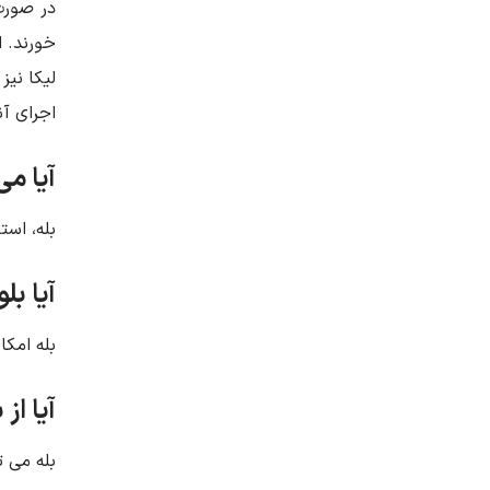
در صورت
خورند. ا
لیکا نیز
اجرای آن
آیا می
بله، است
آیا بل
بله امکا
آیا از
بله می ت