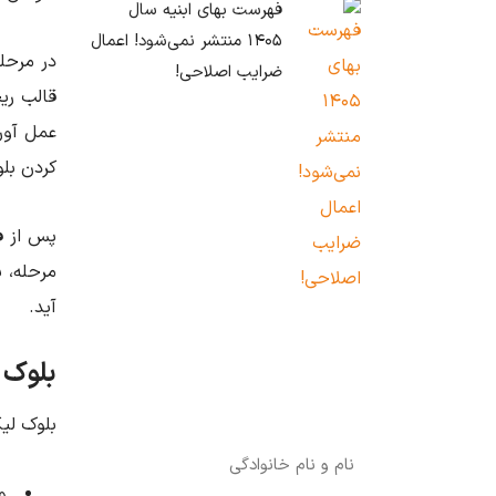
فهرست بهای ابنیه سال
۱۴۰۵ منتشر نمی‌شود! اعمال
در مرحل
ضرایب اصلاحی!
قالب ری
عمل آور
کردن بلو
پس از فر
مرحله، ب
آید.
بلوک ل
درخواست آنالیز اختصاصی رایگان برای
پروژه شما
بلوک لیک
وز