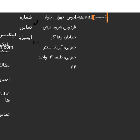
شماره
آدرس: تهران، بلوار
تماس: 149147000
فردوس شرق، نبش
لینک سری
ایمیل:
خیابان وفا آذر
بلوک
info[at]taksaman.com
جنوبی، آیریک سنتر
سیما
جنوبی، طبقه 3، واحد
مقالا
112
اخبار
نمایش
ها
تماس 