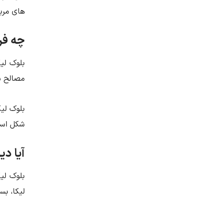
های مرب
چه فر
بلوک لی
مصالح س
بلوک لیک
شکل اس
آیا دی
بلوک لی
لیکا، بس