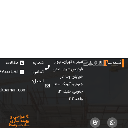
آدرس: تهران، بلوار
شماره
مقالات
فردوس شرق، نبش
تماس: 02149147000
اخبار
خیابان وفا آذر
ایمیل:
جنوبی، آیریک سنتر
info[at]taksaman.com
جنوبی، طبقه 3،
واحد 112
©
طراحی
و
بهینه سازی
سایت
توسط