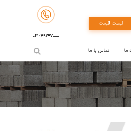
لیست قیمت
021-49147000
ه ما
تماس با ما