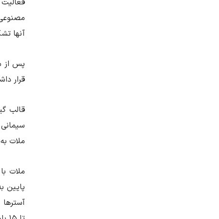
فعالیت 
مصنوعی 
آنها تش
پس از م
قرار داش
قالب گی
سیمانی 
ملات به
ملات با
پایین ب
آسترها 
تا 15 بلوک را قالب ریزی کرد.