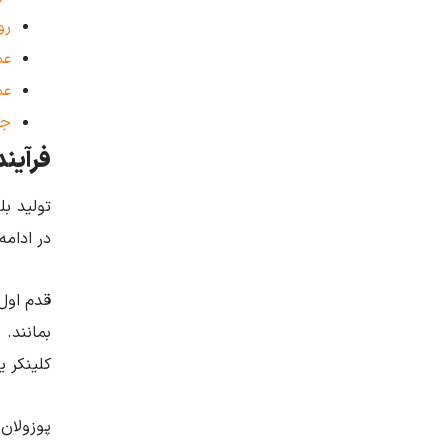
رو
عم
عم
جم
فرآیند
تولید ب
در ادامه
قدم اول
كلينكر 
پوزولان