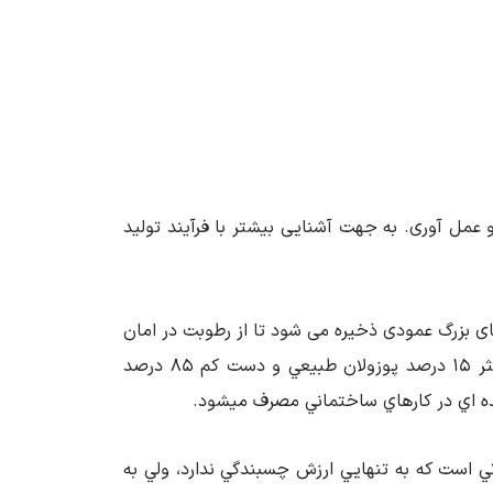
عمل آوری. به جهت آشنایی بیشتر با فرآیند تولید
ی بزرگ عمودی ذخیره می شود تا از رطوبت در امان
بمانند. سيمان پرتلند پوزولاني معمولي، مخلوطي است از حداقل 5 و حداکثر 15 درصد پوزولان طبيعي و دست كم 85 درصد
ده اي در كارهاي ساختماني مصرف ميشود.
 است كه به تنهايي ارزش چسبندگي ندارد، ولي به