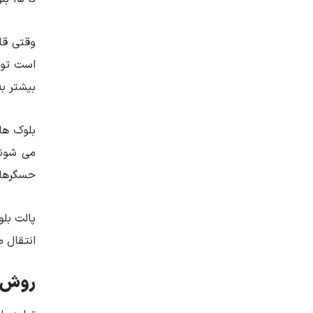
وقتی قا
است توس
بیشتر به
بلوک ها
می شوند
حسگرهای
پالت بلو
انتقال م
روش ه