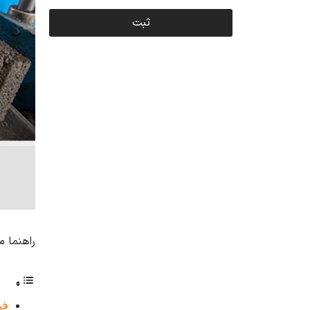
ثبت
راهنما م
فر