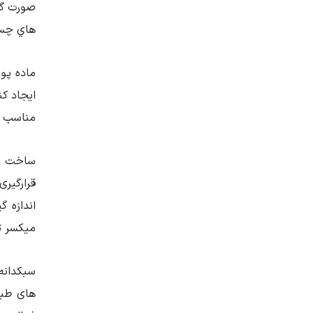
صورت گر
هاي چسب
ماده پو
ايجاد كن
مناسب هر
ساخت بلو
قرارگیر
اندازه 
میکسر ث
سبکدانه
های طبی